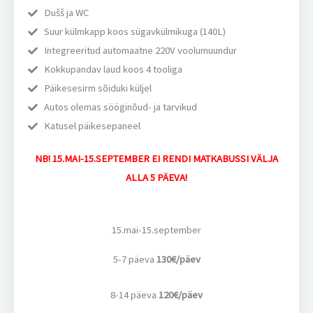
Dušš ja WC
Suur külmkapp koos sügavkülmikuga (140L)
Integreeritud automaatne 220V voolumuundur
Kokkupandav laud koos 4 tooliga
Päikesesirm sõiduki küljel
Autos olemas sööginõud- ja tarvikud
Katusel päikesepaneel
NB! 15.MAI-15.SEPTEMBER EI RENDI MATKABUSSI VÄLJA
ALLA 5 PÄEVA!
15.mai-15.september
5-7 päeva
130€/päev
8-14 päeva
120€/päev