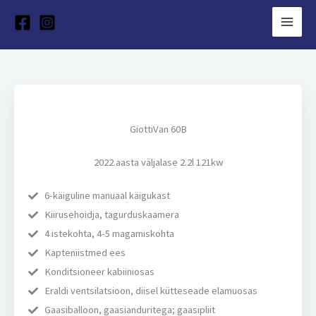
Skip
to
content
GiottiVan 60B
2022.aasta väljalase 2.2l 121kw
6-käiguline manuaal käigukast
Kiirusehoidja, tagurduskaamera
4 istekohta, 4-5 magamiskohta
Kapteniistmed ees
Konditsioneer kabiiniosas
Eraldi ventsilatsioon, diisel kütteseade elamuosas
Gaasiballoon, gaasianduritega; gaasipliit